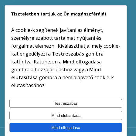
Ügyfélfogadási rend változása a hőségriadó miatt
Tiszteletben tartjuk az Ön magánszféráját
I. fokú vízkorlátozás augusztus 1-től
A cookie-k segítenek javítani az élményt,
DRV Zrt. Közlemény
személyre szabott tartalmat nyújtani és
forgalmat elemezni. Kiválaszthatja, mely cookie-
Balaton Vox kórus – tagfelvétel
kat engedélyezi a
Testreszabás
gombra
kattintva. Kattintson a
Mind elfogadása
gombra a hozzájáruláshoz vagy a
Mind
elutasítása
gombra a nem alapvető cookie-k
Kategóriák
elutasításához.
Hirdetmények
Kiemelt Hírek
Pályázatok
Testreszabás
Mind elutasítása
Mind elfogadása