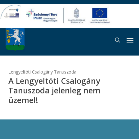
Skip
to
main
content
Men
search
Lengyeltóti Csalogány Tanuszoda
A Lengyeltóti Csalogány
Tanuszoda jelenleg nem
üzemel!