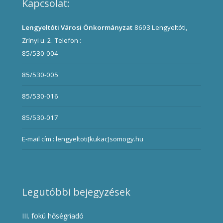
Kapcsolat:
Lengyeltóti Városi Önkormányzat
8693 Lengyeltóti,
Zrínyi u. 2.
Telefon :
85/530-004
85/530-005
85/530-016
85/530-017
E-mail cím : lengyeltoti[kukac]somogy.hu
Legutóbbi bejegyzések
III. fokú hőségriadó