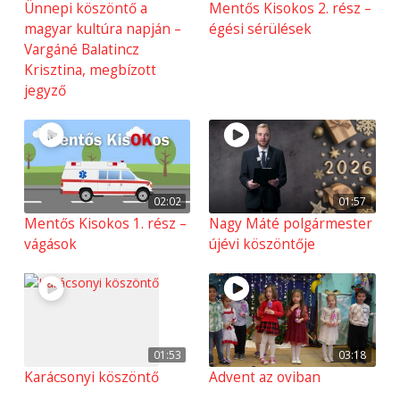
Ünnepi köszöntő a
Mentős Kisokos 2. rész –
magyar kultúra napján –
égési sérülések
Vargáné Balatincz
Krisztina, megbízott
jegyző
02:02
01:57
Mentős Kisokos 1. rész –
Nagy Máté polgármester
vágások
újévi köszöntője
01:53
03:18
Karácsonyi köszöntő
Advent az oviban