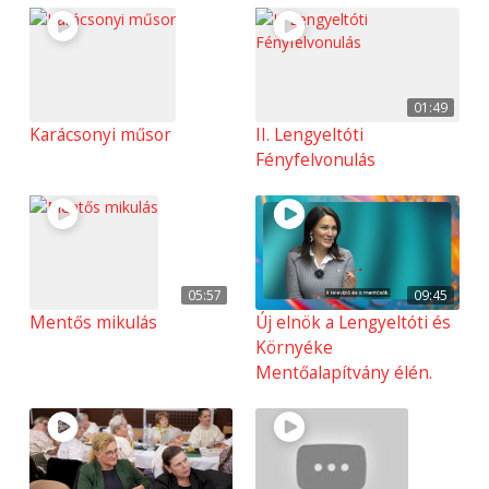
01:49
Karácsonyi műsor
II. Lengyeltóti
Fényfelvonulás
05:57
09:45
Mentős mikulás
Új elnök a Lengyeltóti és
Környéke
Mentőalapítvány élén.