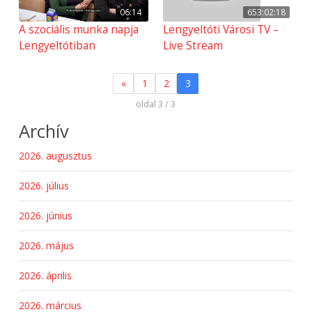
06:14
653:02:18
A szociális munka napja
Lengyeltóti Városi TV –
Lengyeltótiban
Live Stream
«
1
2
3
oldal 3 / 3
Archív
2026. augusztus
2026. július
2026. június
2026. május
2026. április
2026. március