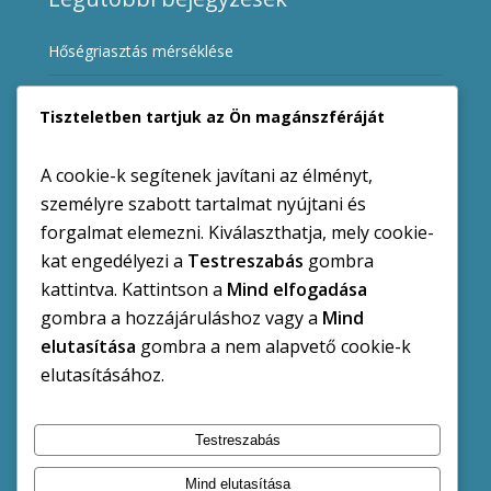
Hőségriasztás mérséklése
Álláspályázat
Tiszteletben tartjuk az Ön magánszféráját
Álláspályázat
A cookie-k segítenek javítani az élményt,
Ingatlanárverési hirdetmények
személyre szabott tartalmat nyújtani és
forgalmat elemezni. Kiválaszthatja, mely cookie-
Ügyfélfogadási rend változása a hőségriadó miatt
kat engedélyezi a
Testreszabás
gombra
kattintva. Kattintson a
Mind elfogadása
gombra a hozzájáruláshoz vagy a
Mind
elutasítása
gombra a nem alapvető cookie-k
Kategóriák
elutasításához.
Hirdetmények
Kiemelt Hírek
Pályázatok
Testreszabás
Mind elutasítása