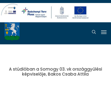
Skip
to
main
content
Men
search
A stúdióban a Somogy 03. vk országgyűlési
képviselője, Bakos Csaba Attila