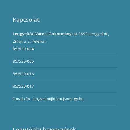
Kapcsolat:
Lengyeltóti Városi Önkormányzat
8693 Lengyeltóti,
Zrínyi u. 2.
Telefon :
85/530-004
85/530-005
85/530-016
85/530-017
E-mail cím : lengyeltoti[kukac]somogy.hu
Legutóbbi bejegyzések