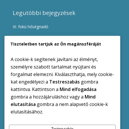
Legutóbbi bejegyzések
III. fokú hőségriadó
Ügyfélfogadási rend változása a hőségriadó miatt
Tiszteletben tartjuk az Ön magánszféráját
I. fokú vízkorlátozás augusztus 1-től
A cookie-k segítenek javítani az élményt,
DRV Zrt. Közlemény
személyre szabott tartalmat nyújtani és
forgalmat elemezni. Kiválaszthatja, mely cookie-
Balaton Vox kórus – tagfelvétel
kat engedélyezi a
Testreszabás
gombra
kattintva. Kattintson a
Mind elfogadása
gombra a hozzájáruláshoz vagy a
Mind
elutasítása
gombra a nem alapvető cookie-k
Kategóriák
elutasításához.
Hirdetmények
Kiemelt Hírek
Pályázatok
Testreszabás