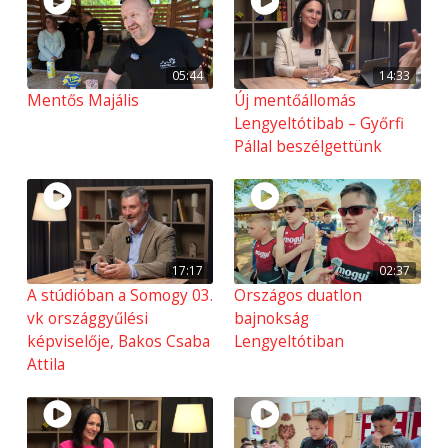
05:44
14:33
Mentős Majális
Új mentőállomás
Lengyeltótibab – Győrfi
Pállal beszélgettünk
17:17
02:37
A stúdióban a Somogy 03.
Országos duatlon
vk országgyűlési
bajnokság
képviselője, Bakos Csaba
Lengyeltótiban
Attila