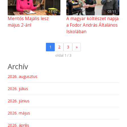
11:02
03:11
Mentős Majális lesz
A magyar költészet napja
május 2-án!
a Fodor András Általános
Iskolában
1
2
3
»
oldal 1 / 3
Archív
2026. augusztus
2026. július
2026. június
2026. május
2026. április