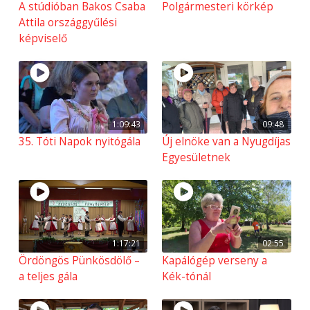
A stúdióban Bakos Csaba
Polgármesteri körkép
Attila országgyűlési
képviselő
1:09:43
09:48
35. Tóti Napok nyitógála
Új elnöke van a Nyugdíjas
Egyesületnek
1:17:21
02:55
Ördöngös Pünkösdölő –
Kapálógép verseny a
a teljes gála
Kék-tónál