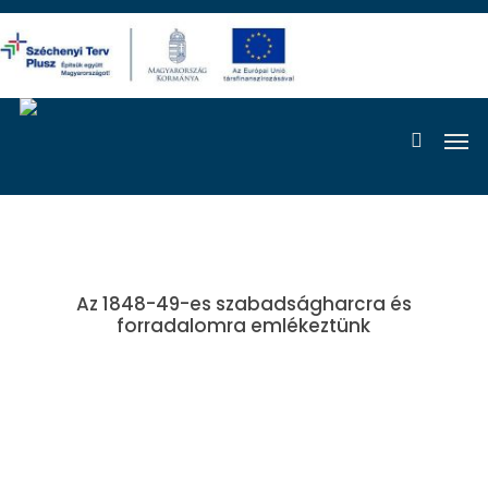
Skip
to
main
content
Men
search
Az 1848-49-es szabadságharcra és
forradalomra emlékeztünk