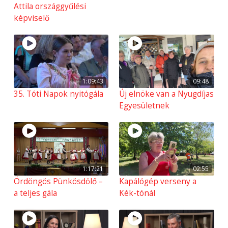
Attila országgyűlési
képviselő
1:09:43
09:48
35. Tóti Napok nyitógála
Új elnöke van a Nyugdíjas
Egyesületnek
1:17:21
02:55
Ördöngös Pünkösdölő –
Kapálógép verseny a
a teljes gála
Kék-tónál