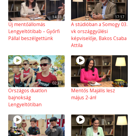
14:33
17:17
Új mentőállomás
A stúdióban a Somogy 03.
Lengyeltótibab – Győrfi
vk országgyűlési
Pállal beszélgettünk
képviselője, Bakos Csaba
Attila
02:37
11:02
Országos duatlon
Mentős Majális lesz
bajnokság
május 2-án!
Lengyeltótiban