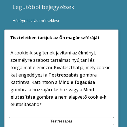
Legutóbbi bejegyzések
Hőségriasztás mérséklése
Álláspályázat
Tiszteletben tartjuk az Ön magánszféráját
Álláspályázat
A cookie-k segítenek javítani az élményt,
Ingatlanárverési hirdetmények
személyre szabott tartalmat nyújtani és
forgalmat elemezni. Kiválaszthatja, mely cookie-
Ügyfélfogadási rend változása a hőségriadó miatt
kat engedélyezi a
Testreszabás
gombra
kattintva. Kattintson a
Mind elfogadása
gombra a hozzájáruláshoz vagy a
Mind
elutasítása
gombra a nem alapvető cookie-k
Kategóriák
elutasításához.
Hirdetmények
Kiemelt Hírek
Pályázatok
Testreszabás