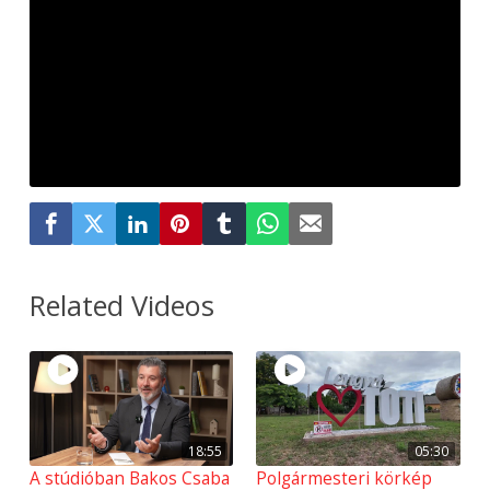
Related Videos
18:55
05:30
A stúdióban Bakos Csaba
Polgármesteri körkép