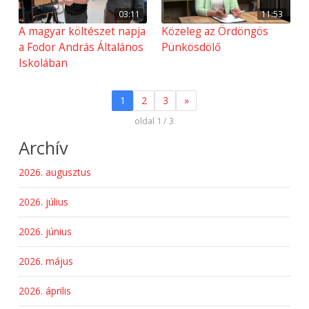
03:11
11:53
A magyar költészet napja
Közeleg az Ördöngös
a Fodor András Általános
Pünkösdölő
Iskolában
1
2
3
»
oldal 1 / 3
Archív
2026. augusztus
2026. július
2026. június
2026. május
2026. április