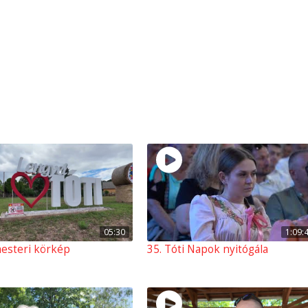
05:30
1:09:
esteri körkép
35. Tóti Napok nyitógála