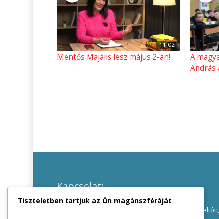
11:02
Mentős Majális lesz május 2-án!
A magya
András 
Kapcsolat:
Tiszteletben tartjuk az Ön magánszféráját
Lengyeltóti Városi Önkormányzat
8693 Lengyeltóti,