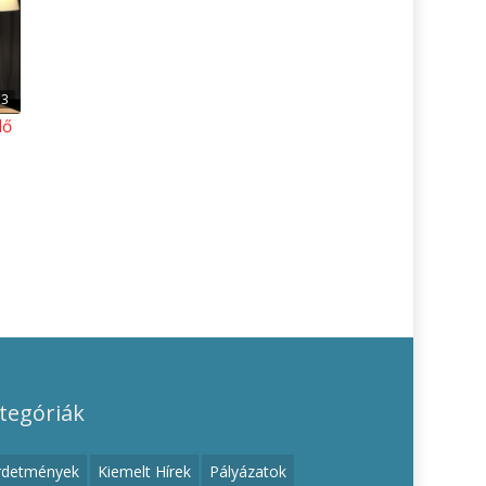
53
lő
tegóriák
rdetmények
Kiemelt Hírek
Pályázatok