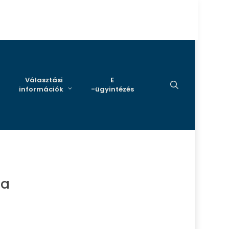
Választási
E
search
információk
-ügyintézés
la