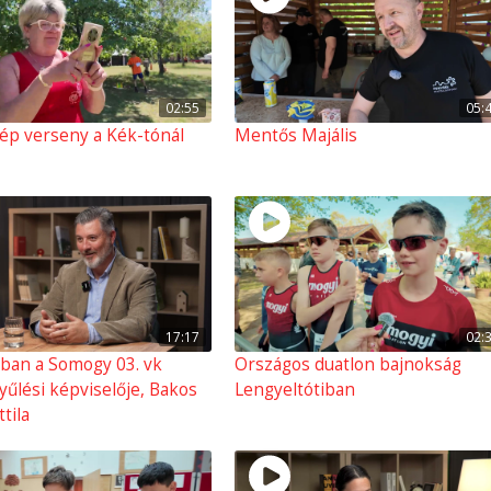
02:55
05:
ép verseny a Kék-tónál
Mentős Majális
17:17
02:
óban a Somogy 03. vk
Országos duatlon bajnokság
yűlési képviselője, Bakos
Lengyeltótiban
tila