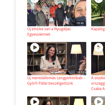
09:48
Új elnöke van a Nyugdíjas
Kapálóg
Egyesületnek
14:33
Új mentőállomás Lengyeltótibab –
A stúdi
Győrfi Pállal beszélgettünk
országg
Csaba At