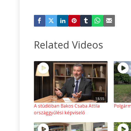
Related Videos
18:55
A stúdióban Bakos Csaba Attila
Polgárm
országgyűlési képviselő