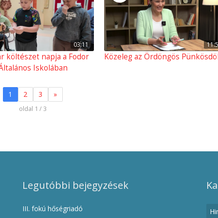
03:11
11:
r költészet napja a Fodor
Közeleg az Ördöngös Pünkösdö
Általános Iskolában
1
2
3
»
oldal 1 / 3
Legutóbbi bejegyzések
Ka
III. fokú hőségriadó
Hi