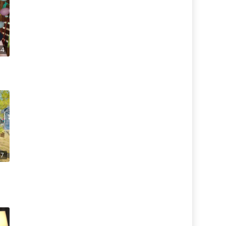
44
37