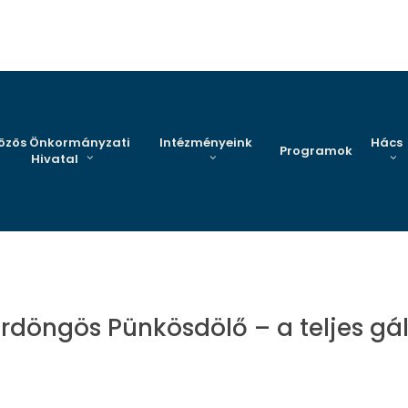
özös Önkormányzati
Intézményeink
Hács
Programok
Hivatal
rdöngös Pünkösdölő – a teljes gá