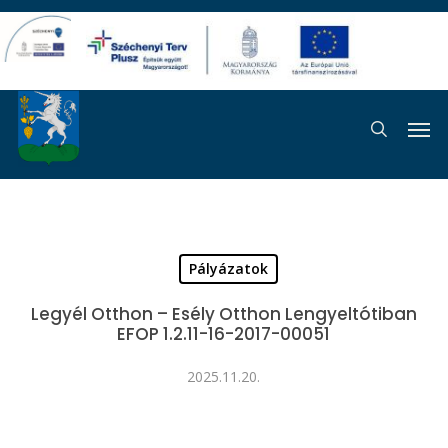
Skip
to
main
content
Men
search
Pályázatok
Legyél Otthon – Esély Otthon Lengyeltótiban
EFOP 1.2.11-16-2017-00051
2025.11.20.