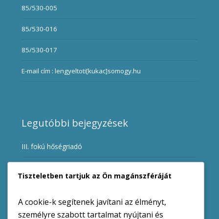
85/530-005
85/530-016
85/530-017
E-mail cím : lengyeltoti[kukac]somogy.hu
Legutóbbi bejegyzések
III. fokú hőségriadó
Ügyfélfogadási rend változása a hőségriadó miatt
Tiszteletben tartjuk az Ön magánszféráját
I. fokú vízkorlátozás augusztus 1-től
A cookie-k segítenek javítani az élményt,
DRV Zrt. Közlemény
személyre szabott tartalmat nyújtani és