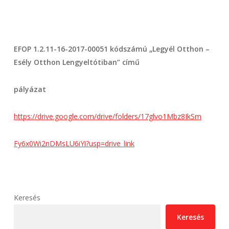
EFOP 1.2.11-16-2017-00051 kódszámú „Legyél Otthon –
Esély Otthon Lengyeltótiban” című
pályázat
https://drive.google.com/drive/folders/17glvo1Mbz8IkSm
Fy6x0Wi2nDMsLU6iYi?usp=drive_link
Keresés
Keresés