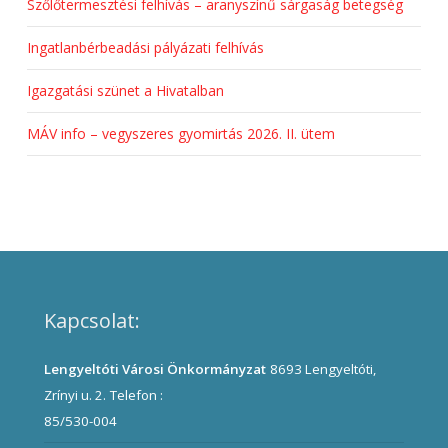
Szőlőtermesztési felhívás – aranyszínű sárgaság betegség
Ingatlanbérbeadási pályázati felhívás
Igazgatási szünet a Hivatalban
MÁV info – vegyszeres gyomirtás 2026. II. ütem
Kapcsolat:
Lengyeltóti Városi Önkormányzat
8693 Lengyeltóti,
Zrínyi u. 2.
Telefon :
85/530-004