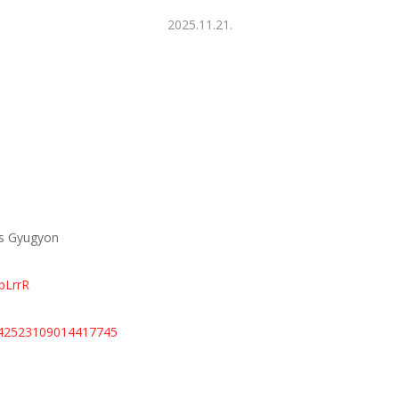
2025.11.21.
és Gyugyon
bLrrR
542523109014417745