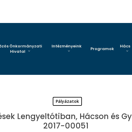
özös Önkormányzati
Intézményeink
Hács
Programok
Hivatal
Pályázatok
ések Lengyeltótiban, Hácson és Gy
2017-00051