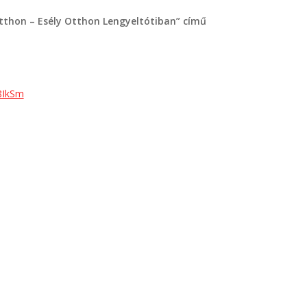
tthon – Esély Otthon Lengyeltótiban” című
z8IkSm