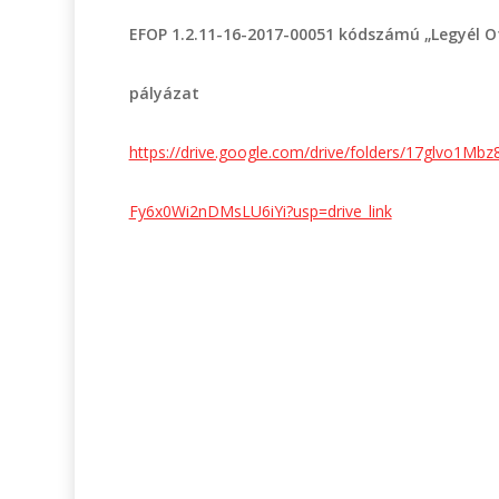
EFOP 1.2.11-16-2017-00051 kódszámú „Legyél O
pályázat
https://drive.google.com/drive/folders/17glvo1Mb
Fy6x0Wi2nDMsLU6iYi?usp=drive_link