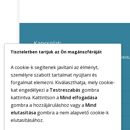
Kapcsolat:
Tiszteletben tartjuk az Ön magánszféráját
Lengyeltóti Városi Önkormányzat
8693 Lengyeltóti,
Zrínyi u. 2.
Telefon :
A cookie-k segítenek javítani az élményt,
85/530-004
személyre szabott tartalmat nyújtani és
forgalmat elemezni. Kiválaszthatja, mely cookie-
85/530-005
kat engedélyezi a
Testreszabás
gombra
kattintva. Kattintson a
Mind elfogadása
85/530-016
gombra a hozzájáruláshoz vagy a
Mind
85/530-017
elutasítása
gombra a nem alapvető cookie-k
elutasításához.
E-mail cím : lengyeltoti[kukac]somogy.hu