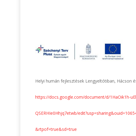
Helyi humán fejlesztések Lengyeltótiban, Hácson 
https://docs.google.com/document/d/1HaOik1h-uE
QSERHIe0Hhjq7etwb/edit?usp=sharing&ouid=106
&rtpof=true&sd=true