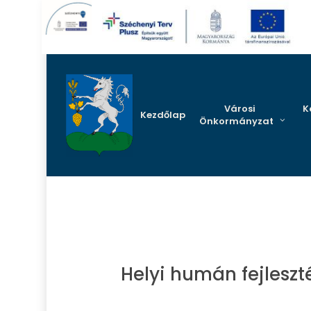
Skip
to
main
content
Városi
K
Kezdőlap
Önkormányzat
Helyi humán fejleszt