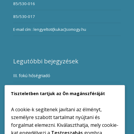
85/530-016
85/530-017
E-mail cím : lengyeltoti[kukac]somogy.hu
Legutóbbi bejegyzések
III. fokú hőségriadó
Ügyfélfogadási rend változása a hőségriadó miatt
Tiszteletben tartjuk az Ön magánszféráját
I. fokú vízkorlátozás augusztus 1-től
A cookie-k segítenek javítani az élményt,
DRV Zrt. Közlemény
személyre szabott tartalmat nyújtani és
forgalmat elemezni. Kiválaszthatja, mely cookie-
Balaton Vox kórus – tagfelvétel
kat engedélyezi a
Testreszabás
gombra