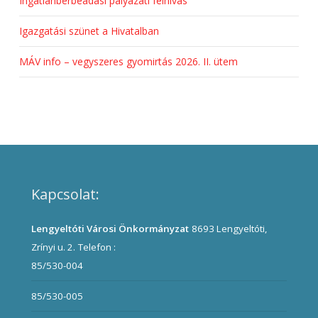
Ingatlanbérbeadási pályázati felhívás
Igazgatási szünet a Hivatalban
MÁV info – vegyszeres gyomirtás 2026. II. ütem
Kapcsolat:
Lengyeltóti Városi Önkormányzat
8693 Lengyeltóti,
Zrínyi u. 2.
Telefon :
85/530-004
85/530-005