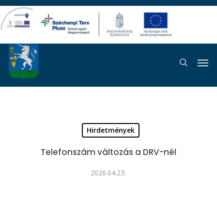
Skip
to
main
content
Men
search
Hirdetmények
Telefonszám változás a DRV-nél
2026.04.23.