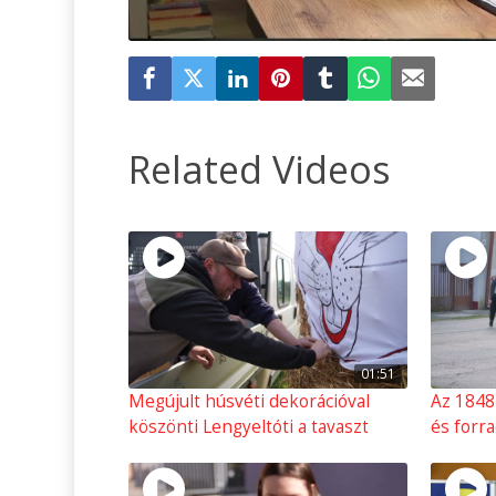
Related Videos
01:51
Megújult húsvéti dekorációval
Az 1848
köszönti Lengyeltóti a tavaszt
és forr