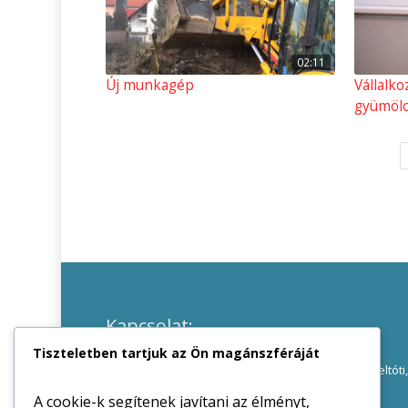
02:11
Új munkagép
Vállalko
gyümölc
Kapcsolat:
Tiszteletben tartjuk az Ön magánszféráját
Lengyeltóti Városi Önkormányzat
8693 Lengyeltóti,
Zrínyi u. 2.
Telefon :
A cookie-k segítenek javítani az élményt,