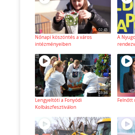
02:45
Nőnapi köszöntés a város
A Nyugd
intézményeiben
rendez
03:36
Lengyeltóti a Fonyódi
Felnőtt
Kolbászfesztiválon