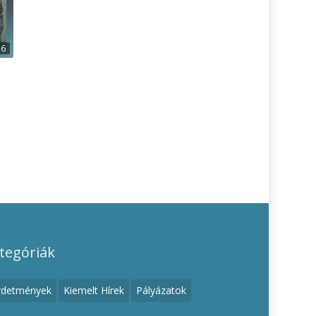
36
tegóriák
rdetmények
Kiemelt Hírek
Pályázatok