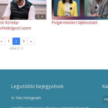
02:40
11:
zói Körkép-
Polgármesteri tájékoztató
sfeldolgozó üzem
«
1
2
3
»
oldal 2 / 3
Legutóbbi bejegyzések
Ka
III. fokú hőségriadó
Hi