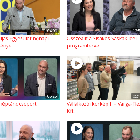
04:09
13:
íjas Egyesület nőnapi
Összeállt a Sisakos Sáskák idei
vénye
programterve
06:25
05:
 néptánc csoport
Vállalkozói körkép II – Varga-Fl
Kft.