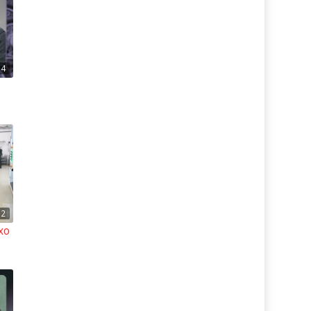
54
12
exo