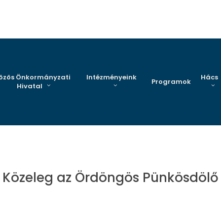
özös Önkormányzati
Intézményeink
Hács
Programok
Hivatal
Közeleg az Ördöngös Pünkösdölő