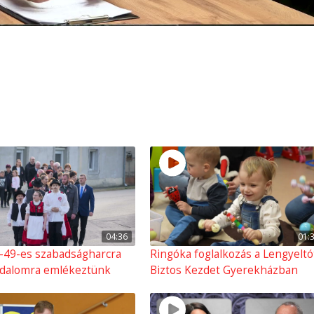
04:36
01:
-49-es szabadságharcra
Ringóka foglalkozás a Lengyeltó
adalomra emlékeztünk
Biztos Kezdet Gyerekházban